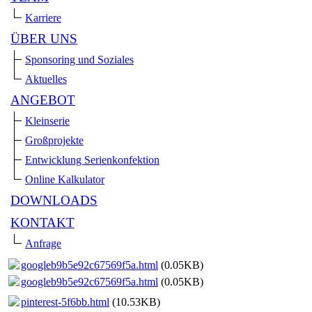
Karriere
ÜBER UNS
Sponsoring und Soziales
Aktuelles
ANGEBOT
Kleinserie
Großprojekte
Entwicklung Serienkonfektion
Online Kalkulator
DOWNLOADS
KONTAKT
Anfrage
googleb9b5e92c67569f5a.html
(0.05KB)
googleb9b5e92c67569f5a.html
(0.05KB)
pinterest-5f6bb.html
(10.53KB)