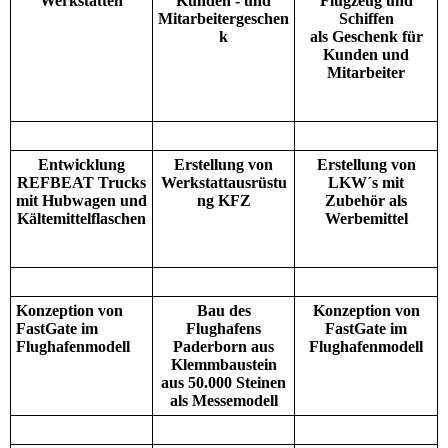
Werkstätten
Kunden - und
Flugzeug und
Mitarbeitergeschen
Schiffen
k
als Geschenk für
Kunden und
Mitarbeiter
Entwicklung
Erstellung von
Erstellung von
REFBEAT Trucks
Werkstattausrüstu
LKW´s mit
mit Hubwagen und
ng KFZ
Zubehör als
Kältemittelflaschen
Werbemittel
Konzeption von
Bau des
Konzeption von
FastGate im
Flughafens
FastGate im
Flughafenmodell
Paderborn aus
Flughafenmodell
Klemmbaustein
aus 50.000 Steinen
als Messemodell