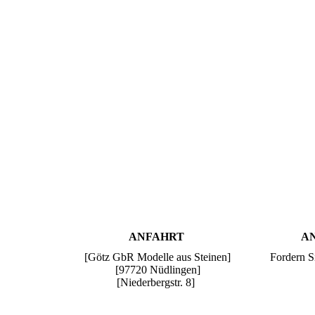
ANFAHRT
A
[Götz GbR Modelle aus Steinen]
Fordern Si
[97720 Nüdlingen]
[Niederbergstr. 8]